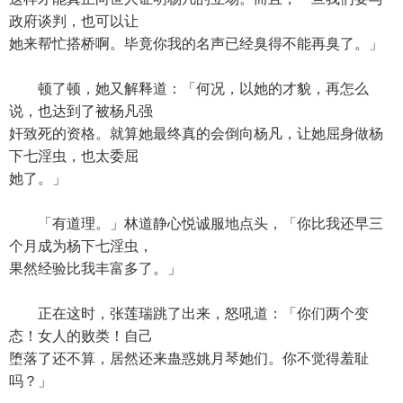
政府谈判，也可以让
她来帮忙搭桥啊。毕竟你我的名声已经臭得不能再臭了。」
顿了顿，她又解释道：「何况，以她的才貌，再怎么
说，也达到了被杨凡强
奸致死的资格。就算她最终真的会倒向杨凡，让她屈身做杨
下七淫虫，也太委屈
她了。」
「有道理。」林道静心悦诚服地点头，「你比我还早三
个月成为杨下七淫虫，
果然经验比我丰富多了。」
正在这时，张莲瑞跳了出来，怒吼道：「你们两个变
态！女人的败类！自己
堕落了还不算，居然还来蛊惑姚月琴她们。你不觉得羞耻
吗？」