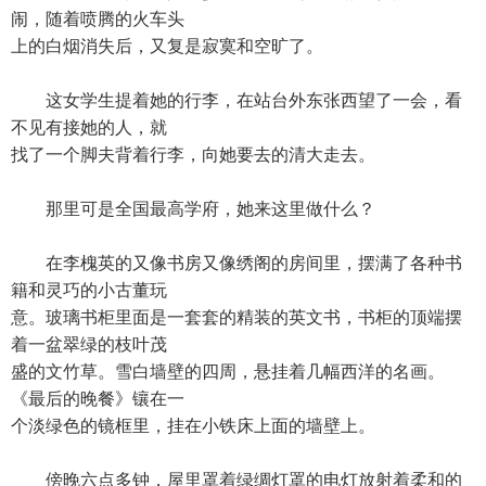
闹，随着喷腾的火车头
上的白烟消失后，又复是寂寞和空旷了。
这女学生提着她的行李，在站台外东张西望了一会，看
不见有接她的人，就
找了一个脚夫背着行李，向她要去的清大走去。
那里可是全国最高学府，她来这里做什么？
在李槐英的又像书房又像绣阁的房间里，摆满了各种书
籍和灵巧的小古董玩
意。玻璃书柜里面是一套套的精装的英文书，书柜的顶端摆
着一盆翠绿的枝叶茂
盛的文竹草。雪白墙壁的四周，悬挂着几幅西洋的名画。
《最后的晚餐》镶在一
个淡绿色的镜框里，挂在小铁床上面的墙壁上。
傍晚六点多钟，屋里罩着绿绸灯罩的电灯放射着柔和的