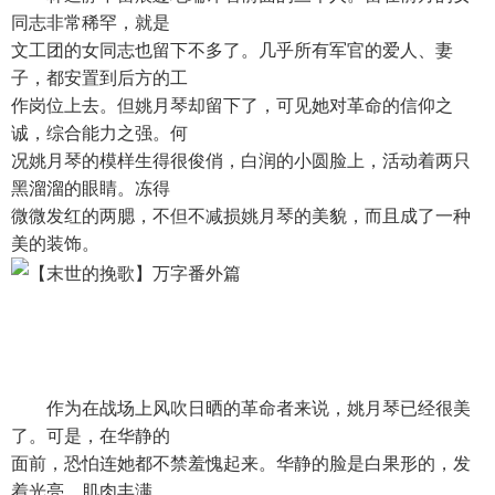
同志非常稀罕，就是
文工团的女同志也留下不多了。几乎所有军官的爱人、妻
子，都安置到后方的工
作岗位上去。但姚月琴却留下了，可见她对革命的信仰之
诚，综合能力之强。何
况姚月琴的模样生得很俊俏，白润的小圆脸上，活动着两只
黑溜溜的眼睛。冻得
微微发红的两腮，不但不减损姚月琴的美貌，而且成了一种
美的装饰。
作为在战场上风吹日晒的革命者来说，姚月琴已经很美
了。可是，在华静的
面前，恐怕连她都不禁羞愧起来。华静的脸是白果形的，发
着光亮，肌肉丰满、