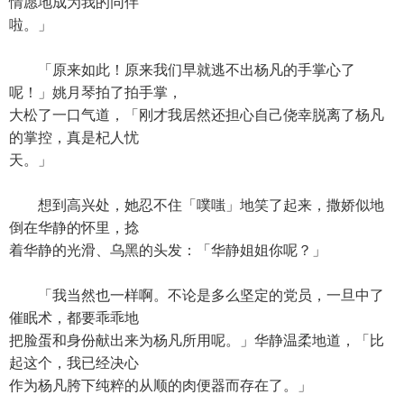
情愿地成为我的同伴
啦。」
「原来如此！原来我们早就逃不出杨凡的手掌心了
呢！」姚月琴拍了拍手掌，
大松了一口气道，「刚才我居然还担心自己侥幸脱离了杨凡
的掌控，真是杞人忧
天。」
想到高兴处，她忍不住「噗嗤」地笑了起来，撒娇似地
倒在华静的怀里，捻
着华静的光滑、乌黑的头发：「华静姐姐你呢？」
「我当然也一样啊。不论是多么坚定的党员，一旦中了
催眠术，都要乖乖地
把脸蛋和身份献出来为杨凡所用呢。」华静温柔地道，「比
起这个，我已经决心
作为杨凡胯下纯粹的从顺的肉便器而存在了。」