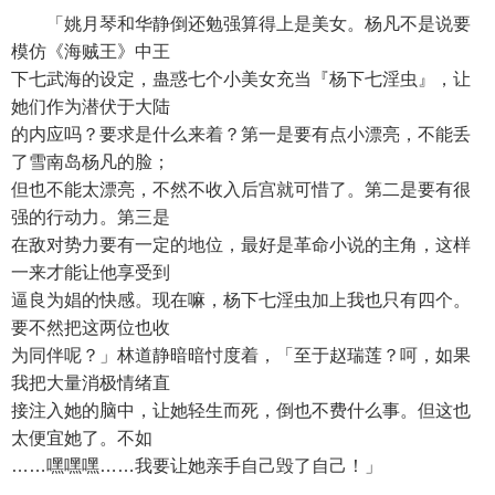
「姚月琴和华静倒还勉强算得上是美女。杨凡不是说要
模仿《海贼王》中王
下七武海的设定，蛊惑七个小美女充当『杨下七淫虫』，让
她们作为潜伏于大陆
的内应吗？要求是什么来着？第一是要有点小漂亮，不能丢
了雪南岛杨凡的脸；
但也不能太漂亮，不然不收入后宫就可惜了。第二是要有很
强的行动力。第三是
在敌对势力要有一定的地位，最好是革命小说的主角，这样
一来才能让他享受到
逼良为娼的快感。现在嘛，杨下七淫虫加上我也只有四个。
要不然把这两位也收
为同伴呢？」林道静暗暗忖度着，「至于赵瑞莲？呵，如果
我把大量消极情绪直
接注入她的脑中，让她轻生而死，倒也不费什么事。但这也
太便宜她了。不如
……嘿嘿嘿……我要让她亲手自己毁了自己！」