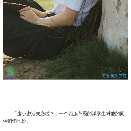
「这小密斯失恋啦？」一个西服革履的洋学生对他的同
伴悄悄地说。