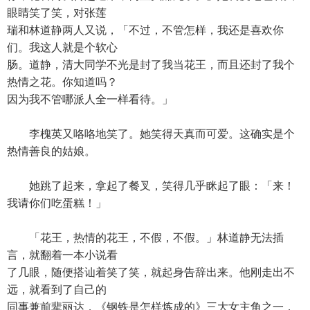
眼睛笑了笑，对张莲
瑞和林道静两人又说，「不过，不管怎样，我还是喜欢你
们。我这人就是个软心
肠。道静，清大同学不光是封了我当花王，而且还封了我个
热情之花。你知道吗？
因为我不管哪派人全一样看待。」
李槐英又咯咯地笑了。她笑得天真而可爱。这确实是个
热情善良的姑娘。
她跳了起来，拿起了餐叉，笑得几乎眯起了眼：「来！
我请你们吃蛋糕！」
「花王，热情的花王，不假，不假。」林道静无法插
言，就翻着一本小说看
了几眼，随便搭讪着笑了笑，就起身告辞出来。他刚走出不
远，就看到了自己的
同事兼前辈丽达，《钢铁是怎样炼成的》三大女主角之一，