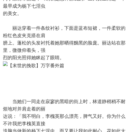
最早成为杨下七淫虫
的美女。
丽达穿着一件条纹衬衫，下面是蓝布短裙，一件柔软的
粉红色皮夹克搭在肩
膀上。蓬松的头发衬托着她那晒得黝黑的脸庞。丽达站在那
里，微微仰着头，强
烈的阳光照得她眯起了眼睛。
当她们一同走在寂寥的黑暗的街上时，林道静稍稍不耐
烦地对并肩走着的丽
达说：「我不明白，李槐英那么漂亮，脾气又好。你为什么
不许我把李槐英直接
洗脑当做新的杨下七淫虫，而又要让我如此耐心、花如此大