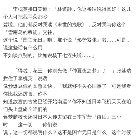
李槐英接口笑道：「林道静，你这番话说得真好！这几
个人可把我耳朵都吵
聋啦。他们都反对我读《末世的挽歌》，反对我与你这个
『雪南岛的叛徒』交往。
这个说『国亡无日』啦，那个说『形势紧张』啦……可是，
说这些话有什么用！
不如谈点别的。比如说杨下七淫虫啦……」
「得啦，花王！你别光做『仲夏夜之梦』了！」张莲瑞
拦住了李槐英，说话
像炒爆豆似的又急又快，「我就够不关心国事了，可是我看
你比我还厉害。你不
知道故宫的古物已经开始南运？你不知道日本飞机天天在咱
们头上盘旋？咱们的
蒋梦麟校长还叫日本人传去留在日本军营『谈话』三小
时……这一切——你们说
说，这一切都说明什么？这不是国亡无日是什么！这个时候