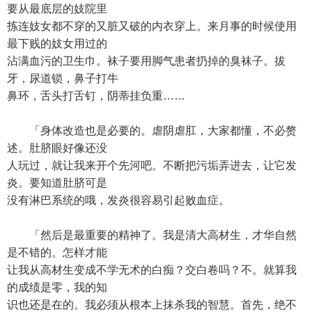
要从最底层的妓院里
拣连妓女都不穿的又脏又破的内衣穿上。来月事的时候使用
最下贱的妓女用过的
沾满血污的卫生巾。袜子要用脚气患者扔掉的臭袜子。拔
牙，尿道锁，鼻子打牛
鼻环，舌头打舌钉，阴蒂挂负重……
「身体改造也是必要的。虐阴虐肛，大家都懂，不必赘
述。肚脐眼好像还没
人玩过，就让我来开个先河吧。不断把污垢弄进去，让它发
炎。要知道肚脐可是
没有淋巴系统的哦，发炎很容易引起败血症。
「然后是最重要的精神了。我是清大高材生，才华自然
是不错的。怎样才能
让我从高材生变成不学无术的白痴？交白卷吗？不。就算我
的成绩是零，我的知
识也还是在的。我必须从根本上抹杀我的智慧。首先，绝不