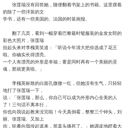
张莲瑞没有回答她，随便翻着书架上的书籍。这里摆着
的除了一些洋装的文
学书，还有一些美国的、法国的时装画报。
翻了几页，看到一幅穿着巴黎最时髦服装的金发女郎的
彩色大照片，张莲瑞
抬起头来对李槐英笑道：「听说今年清大把你选成了花王
啦。你确实长得漂亮。
一个人有漂亮的外形是幸福；要是同时再有一个美丽的灵
魂，那就更美啦。」
李槐英标致的白面孔微微一红，但她没有生气，只轻轻
地打了张莲瑞一下，
说：「张莲瑞，那么，你自己可以成为外形内心全美的人
了！三句话不离本行，
你也向我说起教来没完啦！今天真倒霉，整整三个钟头，刘
丽、张莲瑞、又加上
你，轮番向我传起道来，简直头痛死了。」她调皮地瞪着大