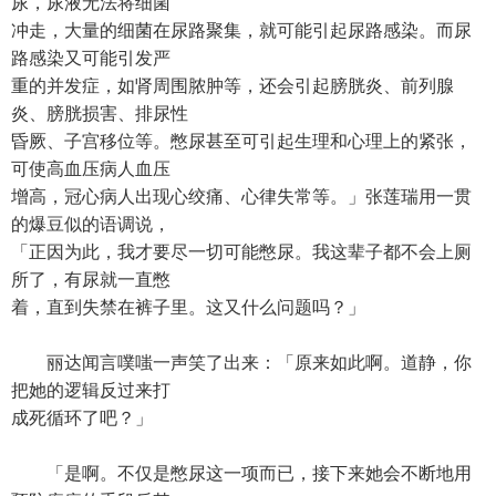
尿，尿液无法将细菌
冲走，大量的细菌在尿路聚集，就可能引起尿路感染。而尿
路感染又可能引发严
重的并发症，如肾周围脓肿等，还会引起膀胱炎、前列腺
炎、膀胱损害、排尿性
昏厥、子宫移位等。憋尿甚至可引起生理和心理上的紧张，
可使高血压病人血压
增高，冠心病人出现心绞痛、心律失常等。」张莲瑞用一贯
的爆豆似的语调说，
「正因为此，我才要尽一切可能憋尿。我这辈子都不会上厕
所了，有尿就一直憋
着，直到失禁在裤子里。这又什么问题吗？」
丽达闻言噗嗤一声笑了出来：「原来如此啊。道静，你
把她的逻辑反过来打
成死循环了吧？」
「是啊。不仅是憋尿这一项而已，接下来她会不断地用