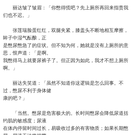
丽达皱了皱眉：「你憋得慌吧？先上厕所再回来指责我
们也不迟。」
张莲瑞脸蛋红红，双腿夹紧，膝盖头不断地相互摩擦，
眸子中湿气酝酿，正
是憋尿憋急了的症状。但不知为何，她就是没有上厕所的意
思，恨声道：「是啊。
我憋得马上就要尿裤子了。但正因为如此，我才不想上厕所
啊。」
丽达失笑道：「虽然不知道你这逻辑是怎么回事。不
过，憋尿不利于身体健
康的吧？」
「当然。憋尿是危害极大的。长时间憋尿会降低尿道括
约肌的敏感度；尿液
在体内停留时间过长，易吸收过多的有害物质；如果长期憋