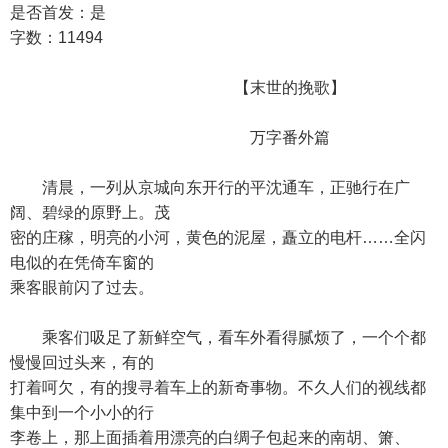
是否首发：是
字数：11494
【末世的挽歌】
万字番外篇
清晨，一列从京城向东开行的平沈通车，正驰行在广
阔、碧绿的原野上。茂
密的庄稼，明亮的小河，黄色的泥屋，矗立的电杆……全闪
电似的在凭倚车窗的
乘客眼前闪了过去。
乘客们吸足了新鲜空气，看车外看得腻烦了，一个个都
慢慢回过头来，有的
打着呵欠，有的搜寻着车上的新奇事物。不久人们的视线都
集中到一个小小的行
李卷上，那上面插着用漂亮的白绸子包起来的南胡、箫、