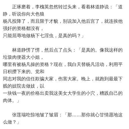
正琢磨着，李槐英忽然转过头来，看着林道静说：「道
静，听说你向大色狼
杨凡投降了，而且限于才貌，别说加入他后宫了，就连挨他
强奸的资格都没有，
只能屈辱地做杨下七淫虫，是真的吗？」
林道静愣了愣，然后点了点头：「是真的。像我这样的
垃圾肉便器大小姐，
哪里有被杨凡操的资格？现在，我白天替杨凡活动，利用平
日积攒下来的、党和
同志对我的信任欺骗大家，伤害大家。晚上，就跑到最最下
贱的妓院去做妓，以
一块钱一夜的价格出卖我这美女大学生的小穴，糟践自己的
肉体。」
张莲瑞吃惊地皱了皱眉：「那……那你就心甘情愿地这
么做？」