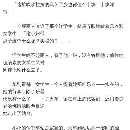
「这堆吹吹拉拉的玩艺至少也得值个十块二十块洋
钱。」
一个胖商人凑近了那个洋学生，挤眉弄眼地瞟着乐器和
女学生，「这小妞带
点子这个干么呢？卖唱的？……」
洋学生瞧不起商人，看了他一眼，没有答理他；偷偷瞧
瞧缟素的女学生又对
同伴议论什么去了。
车到帝都，女学生一个人提着她那堆乐器——实在的，
她的行李，除了乐器，
便没有什么了——下了火车。留在车上的旅客们，还用着惊
异的惋惜的眼色目送
她走出了站台。
小小的帝都车站是寂寥的。火车到站后那一霎间的骚