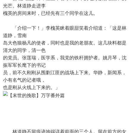
光芒。林道静走进李
槐英的房间来时，已经先有三个同学在这儿。
「介绍一下！」李槐英眯着眼甜笑着介绍道：「这是林
道静，雪南
岛大色狼杨凡的使者，同时也是我的老朋友。这几块料都是
清大的同学，清一色
的党员。张莲瑞，医学系，我党的铁杆拥护者。姚月琴，沈
振军军长麾下的书记
员，前不久刚刚从围剿江匪的战场上下来。华静，新闻系，
小有名气的记者哦，
也是刚从火线上下来的。」
林道静不留痕迹地端详着前面的三个人。留在前方的女