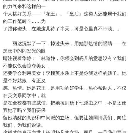
的力气来和这样的一
个人搞好关系——『花王』、『皇后』这类人还能属于我们
的工作范畴？……为
了跟你碰头，在她这儿待了半天，可是心里真不带劲。」
丽达沉默了一下，掉过头来，用她那热情的眼睛——在
黑夜中闪闪发光的眼
睛注视着华静：「林道静，你领会到杨凡的意思没有？我们
不能仅仅会掠夺美女，
还要学会利用美女！李槐英本质上不是你我这样的婊子。她
是个好姑娘，有正义
感、热情。她是花王，是用功的好学生，热心帮助人，不仅
在英文系同学中，就
是在全校都有些威信。把她拉到杨下七淫虫之中，不是太便
宜她了吗？我们要保
留她清醒的意识和中间派的立场，但要让她同情我们，向往
我们，为我们说话。
这样才能真正向世人证明杨凡的立场。而且，一旦我们要与