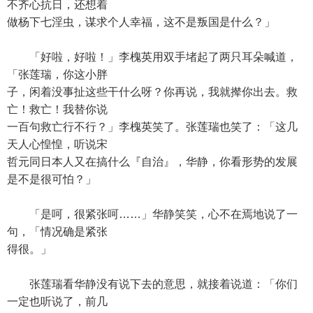
不齐心抗日，还想着
做杨下七淫虫，谋求个人幸福，这不是叛国是什么？」
「好啦，好啦！」李槐英用双手堵起了两只耳朵喊道，
「张莲瑞，你这小胖
子，闲着没事扯这些干什么呀？你再说，我就撵你出去。救
亡！救亡！我替你说
一百句救亡行不行？」李槐英笑了。张莲瑞也笑了：「这几
天人心惶惶，听说宋
哲元同日本人又在搞什么『自治』，华静，你看形势的发展
是不是很可怕？」
「是呵，很紧张呵……」华静笑笑，心不在焉地说了一
句，「情况确是紧张
得很。」
张莲瑞看华静没有说下去的意思，就接着说道：「你们
一定也听说了，前几