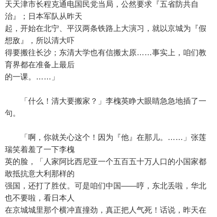
天天津市长程克通电国民党当局，公然要求『五省防共自
治』；日本军队从昨天
起，开始在北宁、平汉两条铁路上大演习，就以京城为『假
想敌』，所以清大吓
得要搬往长沙；东清大学也有信搬太原……事实上，咱们教
育界都在准备上最后
的一课。……」
「什么！清大要搬家？」李槐英睁大眼睛急急地插了一
句。
「啊，你就关心这个！因为『他』在那儿。……」张莲
瑞笑着羞了一下李槐
英的脸，「人家阿比西尼亚一个五百五十万人口的小国家都
敢抵抗意大利那样的
强国，还打了胜仗。可是咱们中国——哼，东北丢啦，华北
也不要啦，看日本人
在京城城里那个横冲直撞劲，真正把人气死！话说，昨天在