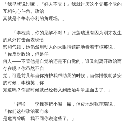
「我早就说过嘛，『好人不党！』我就讨厌这个党那个党的
互相勾心斗角。政治
真就是个争名夺利的角逐场。」
「李槐英，你的见解不对！」张莲瑞没有因为刚才发生
的意外打击而表现愤
怒和气馁，她仍然用动人的大眼睛镇静地看着李槐英说，
「你反对政治，但是任
何人——不管他是自觉的还是不自觉的，谁又能离开政治而
存在呢？你虽然不自
觉，可是前几年当你掩护我帮助我的时候，当你憎恨胡梦安
的时候，李槐英，你
知道吗？你那时候就已经卷入到政治斗争里面去了。」
「得啦！」李槐英把小嘴一撇，俏皮地对张莲瑞说，
「你们这些政治家向来
是危言耸听，我不同你说这些了。」