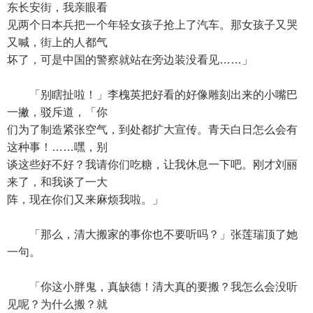
东长安街，我亲眼看
见两个日本兵把一个年轻女孩子抢上了汽车。那女孩子又哭
又喊，街上的人都气
坏了，可是中国的警察就站在旁边装没看见……」
「别瞎扯啦！」李槐英把好看的好像雕刻出来的小嘴巴
一撇，驳斥道，「你
们为了制造紧张空气，到处都扩大宣传。青天白日怎么会有
这种事！……嘿，别
谈这些好不好？我请你们吃糖，让我休息一下吧。刚才刘丽
来了，和我谈了一大
阵，现在你们又来麻烦我啦。」
「那么，清大搬家的事你也不要听吗？」张莲瑞顶了她
一句。
「你这小胖鬼，真缺德！清大真的要搬？我怎么会没听
见呢？为什么搬？就