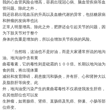
我的心血管风险会增高，容易出现冠心病、脑血管疾病等血
管问题。除此之外，
我还容易出现血压的升高以及血糖代谢的异常，包括糖尿病
和肿瘤的发病率也比
正常人明显增高。除此之外，肥胖还会引起关节的问题，因
为下肢关节对于整个
身体的负重是增加的，所以会增加关节疾病的风险。
「当然啦，这油也不是好油，而是大家通常所说的地沟
油。地沟油中含有黄
曲霉毒素，它的毒性则是砒霜的１００倍。长期以地沟油为
食的我，将出现体重
减轻和发育障碍，易患腹泻和肠炎，并有肝、心和肾肿大以
及脂肪肝等病变。此
外，地沟油受污染产生的黄曲霉毒性不仅易使我发生肝癌，
在其他部位也可以发
生肿瘤，如胃腺癌、肾癌、直肠癌及乳癌、卵巢、小肠等部
位癌变。