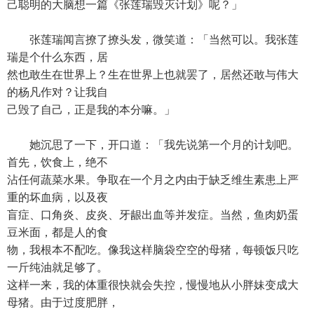
己聪明的大脑想一篇《张莲瑞毁灭计划》呢？」
张莲瑞闻言撩了撩头发，微笑道：「当然可以。我张莲
瑞是个什么东西，居
然也敢生在世界上？生在世界上也就罢了，居然还敢与伟大
的杨凡作对？让我自
己毁了自己，正是我的本分嘛。」
她沉思了一下，开口道：「我先说第一个月的计划吧。
首先，饮食上，绝不
沾任何蔬菜水果。争取在一个月之内由于缺乏维生素患上严
重的坏血病，以及夜
盲症、口角炎、皮炎、牙龈出血等并发症。当然，鱼肉奶蛋
豆米面，都是人的食
物，我根本不配吃。像我这样脑袋空空的母猪，每顿饭只吃
一斤纯油就足够了。
这样一来，我的体重很快就会失控，慢慢地从小胖妹变成大
母猪。由于过度肥胖，