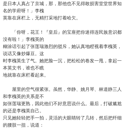
是日本人真占了京城，那，那他也不见得敢损害堂堂世界知
名的学府呀！」李槐
英靠在床栏上，无精打采地打着哈欠。
「你呀，花王！『皇后』的宝座把你迷得连民族意识都
没有啦！」李槐英的
糊涂话引起了张莲瑞激烈的驳斥，她认真地瞪视着李槐英，
说话又像炒爆豆。这
时李槐英生了气。她把脸一沉，把松松的卷发一甩，拿起一
本英文书，谁也不瞧
地就靠在床栏看起来。
屋里的空气很紧张。虽然，华静、姚月琴、林道静三人
和李槐英的关系是不
如张莲瑞更熟，因此他们不好意思说什么。最后，打破尴尬
的还是李槐英自己。
只见她轻轻把手一拍，灵活的大眼睛转了几转，然后把纤细
的腰肢一扭，说道：