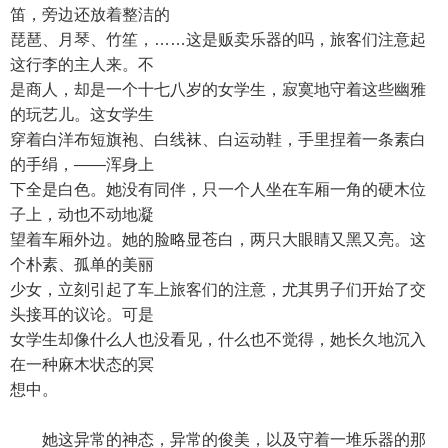
笛，旁边还放着整洁的
琵琶、月琴、竹笙，……这是贩卖乐器的吗，旅客们注意起
这行李的主人来。不
是商人，却是一个十七八岁的女学生，寂寞地守着这些幽雅
的玩艺儿。这女学生
穿着白洋布短旗袍、白线袜、白运动鞋，手里捏着一条素白
的手绢，——浑身上
下全是白色。她没有同伴，只一个人坐在车厢一角的硬木位
子上，动也不动地凝
望着车厢外边。她的脸略显苍白，两只大眼睛又黑又亮。这
个朴素、孤单的美丽
少女，立刻引起了车上旅客们的注意，尤其男子们开始了交
头接耳的议论。可是
女学生却像什么人也没看见，什么也不觉得，她长久地沉入
在一种麻木状态的冥
想中。
她这异常的神态，异常的俊美，以及守着一堆乐器的那