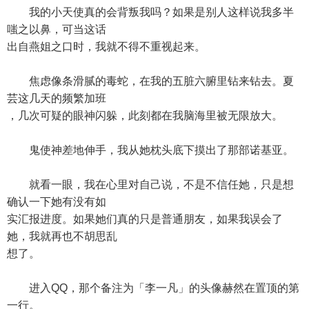
我的小天使真的会背叛我吗？如果是别人这样说我多半
嗤之以鼻，可当这话
出自燕姐之口时，我就不得不重视起来。
焦虑像条滑腻的毒蛇，在我的五脏六腑里钻来钻去。夏
芸这几天的频繁加班
，几次可疑的眼神闪躲，此刻都在我脑海里被无限放大。
鬼使神差地伸手，我从她枕头底下摸出了那部诺基亚。
就看一眼，我在心里对自己说，不是不信任她，只是想
确认一下她有没有如
实汇报进度。如果她们真的只是普通朋友，如果我误会了
她，我就再也不胡思乱
想了。
进入QQ，那个备注为「李一凡」的头像赫然在置顶的第
一行。