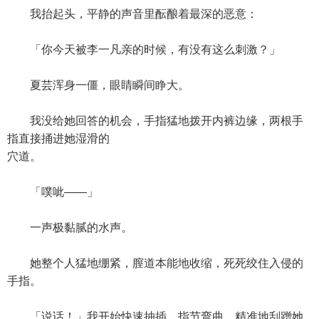
我抬起头，平静的声音里酝酿着最深的恶意：
「你今天被李一凡亲的时候，有没有这么刺激？」
夏芸浑身一僵，眼睛瞬间睁大。
我没给她回答的机会，手指猛地拨开内裤边缘，两根手
指直接捅进她湿滑的
穴道。
「噗呲——」
一声极黏腻的水声。
她整个人猛地绷紧，膣道本能地收缩，死死绞住入侵的
手指。
「说话！」我开始快速抽插，指节弯曲，精准地刮蹭她