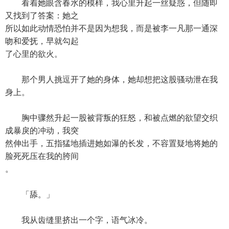
看着她眼含春水的模样，我心里升起一丝疑惑，但随即
又找到了答案：她之
所以如此动情恐怕并不是因为想我，而是被李一凡那一通深
吻和爱抚，早就勾起
了心里的欲火。
那个男人挑逗开了她的身体，她却想把这股骚动泄在我
身上。
胸中骤然升起一股被背叛的狂怒，和被点燃的欲望交织
成暴戾的冲动，我突
然伸出手，五指猛地插进她如瀑的长发，不容置疑地将她的
脸死死压在我的胯间
。
「舔。」
我从齿缝里挤出一个字，语气冰冷。