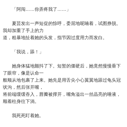
「阿闯……你弄疼我了……」
夏芸发出一声短促的惊呼，委屈地呢喃着，试图挣脱。
我却加重了手上的力
道，粗暴地扯着她的头发，指节因过度用力而发白。
「我说，舔！」
她身体猛地颤抖了下。短暂的僵硬后，她竟然慢慢垂下
了眼帘，像是认命一
般顺从地包裹了上来。她先是用舌尖小心翼翼地舔过龟头冠
状沟，然后张开嘴，
将前端缓缓吞入，唇瓣被撑开，嘴角溢出一丝晶亮的唾液，
顺着柱身往下淌。
我死死盯着她。