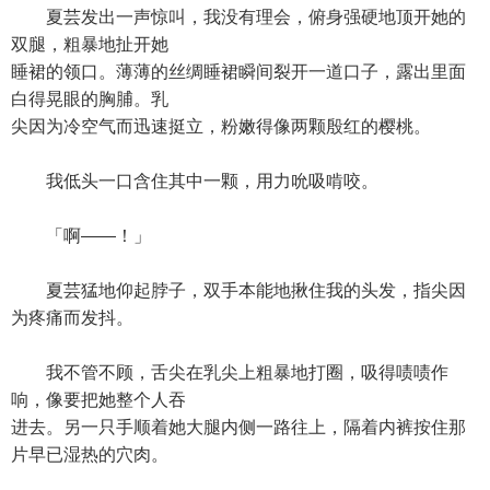
夏芸发出一声惊叫，我没有理会，俯身强硬地顶开她的
双腿，粗暴地扯开她
睡裙的领口。薄薄的丝绸睡裙瞬间裂开一道口子，露出里面
白得晃眼的胸脯。乳
尖因为冷空气而迅速挺立，粉嫩得像两颗殷红的樱桃。
我低头一口含住其中一颗，用力吮吸啃咬。
「啊——！」
夏芸猛地仰起脖子，双手本能地揪住我的头发，指尖因
为疼痛而发抖。
我不管不顾，舌尖在乳尖上粗暴地打圈，吸得啧啧作
响，像要把她整个人吞
进去。另一只手顺着她大腿内侧一路往上，隔着内裤按住那
片早已湿热的穴肉。