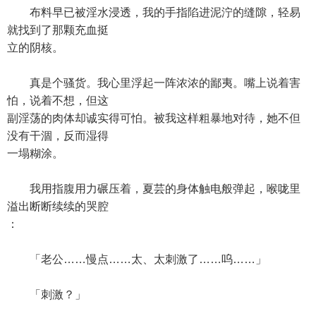
布料早已被淫水浸透，我的手指陷进泥泞的缝隙，轻易
就找到了那颗充血挺
立的阴核。
真是个骚货。我心里浮起一阵浓浓的鄙夷。嘴上说着害
怕，说着不想，但这
副淫荡的肉体却诚实得可怕。被我这样粗暴地对待，她不但
没有干涸，反而湿得
一塌糊涂。
我用指腹用力碾压着，夏芸的身体触电般弹起，喉咙里
溢出断断续续的哭腔
：
「老公……慢点……太、太刺激了……呜……」
「刺激？」