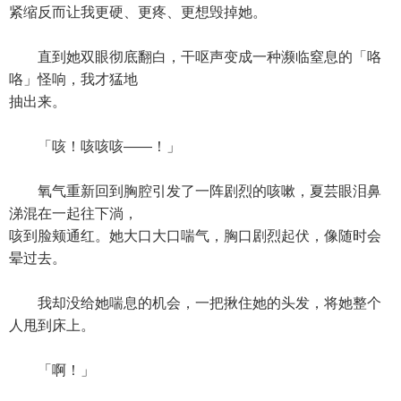
紧缩反而让我更硬、更疼、更想毁掉她。
直到她双眼彻底翻白，干呕声变成一种濒临窒息的「咯
咯」怪响，我才猛地
抽出来。
「咳！咳咳咳——！」
氧气重新回到胸腔引发了一阵剧烈的咳嗽，夏芸眼泪鼻
涕混在一起往下淌，
咳到脸颊通红。她大口大口喘气，胸口剧烈起伏，像随时会
晕过去。
我却没给她喘息的机会，一把揪住她的头发，将她整个
人甩到床上。
「啊！」