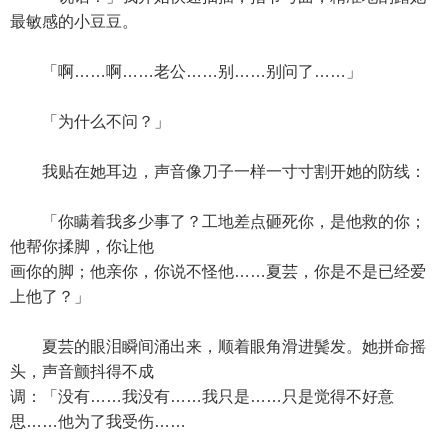
最敏感的小豆豆。
「啊……啊……老公……别……别问了……」
「为什么不问？」
我贴在她耳边，声音像刀子一样一寸寸割开她的防线：
「你瞒着我多少事了？工地差点砸死你，是他救的你；
他帮你揉脚，你让他
画你的脚；他亲你，你说不怪他……夏芸，你是不是已经爱
上他了？」
夏芸的眼泪瞬间涌出来，顺着眼角滑进鬓发。她拼命摇
头，声音颤抖得不成
调：「没有……我没有……我只是……只是觉得不好意
思……他为了我受伤……