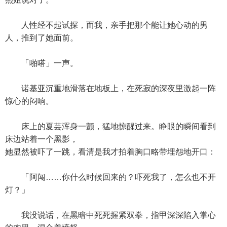
人性经不起试探，而我，亲手把那个能让她心动的男
人，推到了她面前。
「啪嗒」一声。
诺基亚沉重地滑落在地板上，在死寂的深夜里激起一阵
惊心的闷响。
床上的夏芸浑身一颤，猛地惊醒过来。睁眼的瞬间看到
床边站着一个黑影，
她显然被吓了一跳，看清是我才拍着胸口略带埋怨地开口：
「阿闯……你什么时候回来的？吓死我了，怎么也不开
灯？」
我没说话，在黑暗中死死握紧双拳，指甲深深陷入掌心