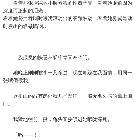
看着那张清纯的小脸被我的性器塞满，看着她眼角因为
深度而泛起的泪光，
看着她努力吞咽时喉咙滚动出的细微鼓动，看着她鼻翼翕动
时发出的轻微呜咽…
…
一股报复的快意从脊椎骨直冲脑门。
她晚上刚刚被李一凡亲过，现在却跪在我面前，用同一
张嘴伺候我。
这扭曲的占有感让我几乎发狂，一股无名火腾的窜上脑
门。
我猛地往前一挺，龟头直接顶进她喉咙深处。
「呜——！」