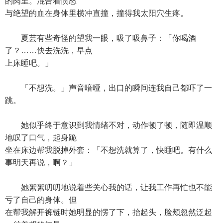
的肉里。混合着愤怒
与绝望的血在身体里横冲直撞，撞得我太阳穴生疼。
夏芸有些奇怪的望我一眼，吸了吸鼻子：「你喝酒
了？……快去洗洗，早点
上床睡吧。」
「不想洗。」声音喑哑，出口的瞬间连我自己都吓了一
跳。
她似乎终于意识到我情绪不对，动作顿了顿，随即温顺
地叹了口气，起身跪
坐在床边帮我脱掉外套：「不想洗就算了，快睡吧。有什么
事明天再说，啊？」
她絮絮叨叨地说着些关心我的话，让我工作再忙也不能
亏了自己的身体。但
在帮我解开裤链时她明显的愣了下，抬起头，脸颊忽然泛起