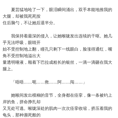
夏芸猛地呛了一下，眼泪瞬间涌出，双手本能地推我的
大腿，却被我死死按
住后脑勺，不让她后退半分。
我保持着最深的侵入，让她喉咙发出连续的干呕。她几
乎无法呼吸，眼睛开
始不受控制地上翻，瞳孔只剩下一线眼白，脸涨得通红，嘴
角不受控制地溢出大
量透明唾液，顺着下巴拉成粗长的银丝，一滴一滴砸在我大
腿上。
「唔唔……呃……救……阿……闯……」
她喉间发出模糊的音节，全身都在痉挛，像一条被钓上
岸的鱼，拼命挣扎却
又无处可逃。喉咙深处的肌肉一次次痉挛收缩，挤压着我的
龟头，那种濒死般的