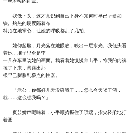
一丝羞赧的红晕。
我低下头，这才意识到自己下身不知何时早已坚硬如
铁。灼热的硬度隔着布
料顶在她掌心，让她的呼吸都乱了几拍。
她仰起脸，月光落在她眼底，映出一层水光。我低头看
着她，脑子里全是李
一凡在车里吻她的画面。我看着她慢慢伸出手，将我的内裤
拉了下来，暴露出那
根早已膨胀到极点的性器。
「老公，你都好几天没碰我了……怎么今天喝了酒，
就……这么想我吗？」
夏芸娇声呢喃着，小手顺势握住了顶端，指尖轻柔地打
着圈。