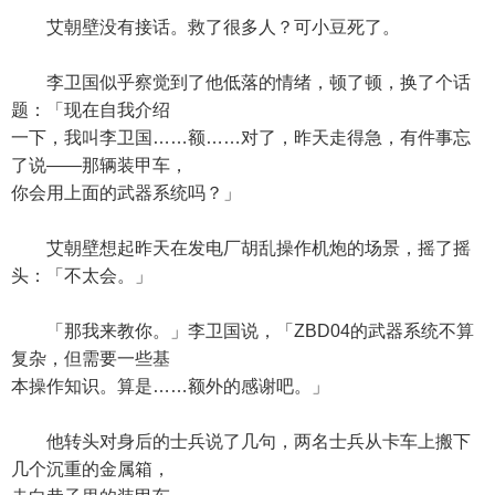
艾朝壁没有接话。救了很多人？可小豆死了。
李卫国似乎察觉到了他低落的情绪，顿了顿，换了个话
题：「现在自我介绍
一下，我叫李卫国……额……对了，昨天走得急，有件事忘
了说——那辆装甲车，
你会用上面的武器系统吗？」
艾朝壁想起昨天在发电厂胡乱操作机炮的场景，摇了摇
头：「不太会。」
「那我来教你。」李卫国说，「ZBD04的武器系统不算
复杂，但需要一些基
本操作知识。算是……额外的感谢吧。」
他转头对身后的士兵说了几句，两名士兵从卡车上搬下
几个沉重的金属箱，