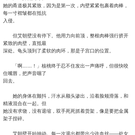
她的甬道极其紧致，因为是第一次，内壁紧紧包裹着肉棒，
每一寸褶皱都在抵抗
入侵。
但艾朝壁没有停下。他用力向前顶，整根肉棒强行挤开
紧致的肉壁，直抵最
深处。龟头顶到了柔软的肉环，那是子宫口的位置。
「啊……！」核桃终于忍不住发出一声痛呼，但很快咬
住嘴唇，把声音咽了
回去。
她的身体在颤抖，汗水从额头渗出，沿着脸颊滑落，和
精液混合在一起。但
她没有求饶，没有退缩，双手死死抓着货架，像是要把金属
架子捏碎。
艾朝壁开始抽动。每一次退出都带出少许血丝——处女