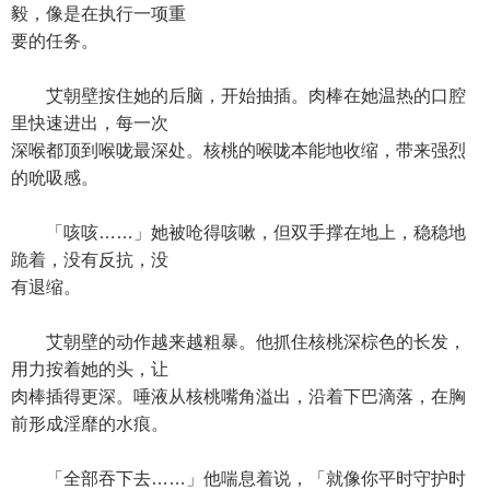
毅，像是在执行一项重
要的任务。
艾朝壁按住她的后脑，开始抽插。肉棒在她温热的口腔
里快速进出，每一次
深喉都顶到喉咙最深处。核桃的喉咙本能地收缩，带来强烈
的吮吸感。
「咳咳……」她被呛得咳嗽，但双手撑在地上，稳稳地
跪着，没有反抗，没
有退缩。
艾朝壁的动作越来越粗暴。他抓住核桃深棕色的长发，
用力按着她的头，让
肉棒插得更深。唾液从核桃嘴角溢出，沿着下巴滴落，在胸
前形成淫靡的水痕。
「全部吞下去……」他喘息着说，「就像你平时守护时