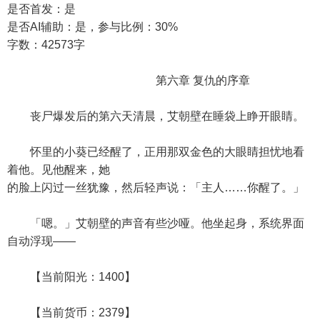
是否首发：是
是否AI辅助：是，参与比例：30%
字数：42573字
第六章 复仇的序章
丧尸爆发后的第六天清晨，艾朝壁在睡袋上睁开眼睛。
怀里的小葵已经醒了，正用那双金色的大眼睛担忧地看
着他。见他醒来，她
的脸上闪过一丝犹豫，然后轻声说：「主人……你醒了。」
「嗯。」艾朝壁的声音有些沙哑。他坐起身，系统界面
自动浮现——
【当前阳光：1400】
【当前货币：2379】