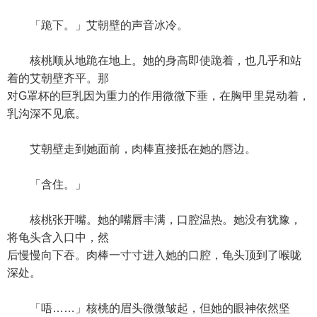
「跪下。」艾朝壁的声音冰冷。
核桃顺从地跪在地上。她的身高即使跪着，也几乎和站
着的艾朝壁齐平。那
对G罩杯的巨乳因为重力的作用微微下垂，在胸甲里晃动着，
乳沟深不见底。
艾朝壁走到她面前，肉棒直接抵在她的唇边。
「含住。」
核桃张开嘴。她的嘴唇丰满，口腔温热。她没有犹豫，
将龟头含入口中，然
后慢慢向下吞。肉棒一寸寸进入她的口腔，龟头顶到了喉咙
深处。
「唔……」核桃的眉头微微皱起，但她的眼神依然坚