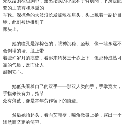
壳纹路的棕色胸甲，露出结实的小腹和手臂肌肉，下身是配
套的工装裤和厚重的
军靴。深棕色的大波浪长发披散在肩头，头上戴着一副护目
镜，此刻被她推到了
额头上。
她的瞳孔是深棕色的，眼神沉稳、坚毅，像一堵永远不
会倒塌的墙。脸上带
着些许岁月的痕迹，看起来约莫三十岁上下，但那种成熟可
靠的气质，反而让人
感到安心。
她低头看着自己的双手——那双人类的手，手掌宽大，
手指修长有力，指节
处有薄茧，像是常年劳作留下的痕迹。
然后她抬起头，看向艾朝壁，嘴角微微上扬，露出一个
淡然而坚定的笑容。