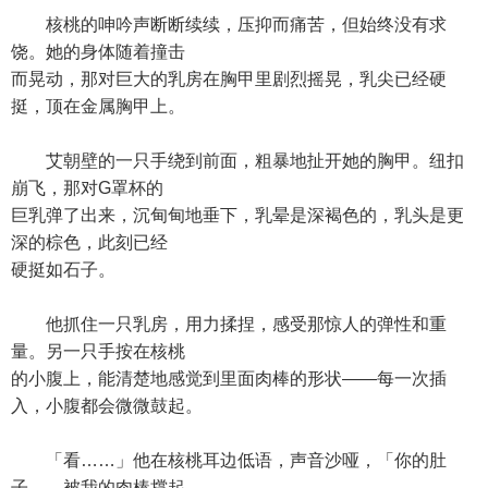
核桃的呻吟声断断续续，压抑而痛苦，但始终没有求
饶。她的身体随着撞击
而晃动，那对巨大的乳房在胸甲里剧烈摇晃，乳尖已经硬
挺，顶在金属胸甲上。
艾朝壁的一只手绕到前面，粗暴地扯开她的胸甲。纽扣
崩飞，那对G罩杯的
巨乳弹了出来，沉甸甸地垂下，乳晕是深褐色的，乳头是更
深的棕色，此刻已经
硬挺如石子。
他抓住一只乳房，用力揉捏，感受那惊人的弹性和重
量。另一只手按在核桃
的小腹上，能清楚地感觉到里面肉棒的形状——每一次插
入，小腹都会微微鼓起。
「看……」他在核桃耳边低语，声音沙哑，「你的肚
子……被我的肉棒撑起