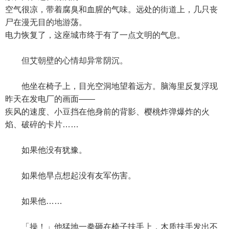
空气很凉，带着腐臭和血腥的气味。远处的街道上，几只丧
尸在漫无目的地游荡。
电力恢复了，这座城市终于有了一点文明的气息。
但艾朝壁的心情却异常阴沉。
他坐在椅子上，目光空洞地望着远方。脑海里反复浮现
昨天在发电厂的画面——
疾风的速度、小豆挡在他身前的背影、樱桃炸弹爆炸的火
焰、破碎的卡片……
如果他没有犹豫。
如果他早点想起没有友军伤害。
如果他……
「操！」他猛地一拳砸在椅子扶手上，木质扶手发出不