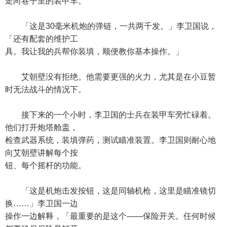
走向巷子里的装甲车。
「这是30毫米机炮的弹链，一共两千发。」李卫国说，
「还有配套的维护工
具。我让我的兵帮你装填，顺便教你基本操作。」
艾朝壁没有拒绝。他需要更强的火力，尤其是在小豆暂
时无法战斗的情况下。
接下来的一个小时，李卫国的士兵在装甲车旁忙碌着。
他们打开炮塔舱盖，
检查武器系统，装填弹药，测试瞄准装置。李卫国则耐心地
向艾朝壁讲解每个按
钮、每个摇杆的功能。
「这是机炮击发按钮，这是同轴机枪，这里是瞄准镜切
换……」李卫国一边
操作一边解释，「最重要的是这个——保险开关。任何时候