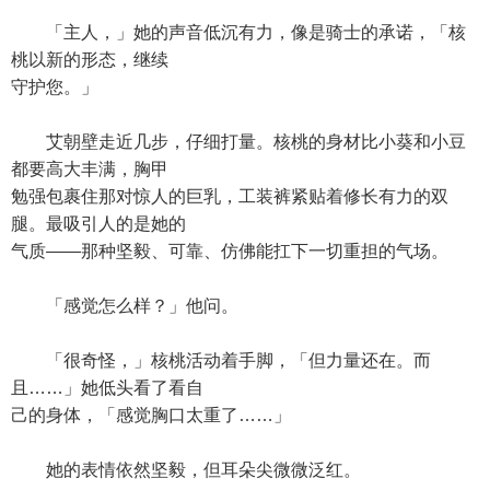
「主人，」她的声音低沉有力，像是骑士的承诺，「核
桃以新的形态，继续
守护您。」
艾朝壁走近几步，仔细打量。核桃的身材比小葵和小豆
都要高大丰满，胸甲
勉强包裹住那对惊人的巨乳，工装裤紧贴着修长有力的双
腿。最吸引人的是她的
气质——那种坚毅、可靠、仿佛能扛下一切重担的气场。
「感觉怎么样？」他问。
「很奇怪，」核桃活动着手脚，「但力量还在。而
且……」她低头看了看自
己的身体，「感觉胸口太重了……」
她的表情依然坚毅，但耳朵尖微微泛红。