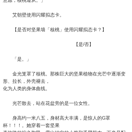
意愿，核桃遵从。」
艾朝壁使用闪耀拟态卡。
【是否对坚果墙「核桃」使用闪耀拟态卡？】
【是/否】
「是。」
金光笼罩了核桃。那株巨大的坚果植物在光芒中逐渐变
形、拉长，外壳褪去，
化为人类的身体曲线。
光芒散去，站在花盆旁的是一位女性。
身高约一米八五，身材高大丰满，是惊人的G罩
杯！！！。她穿着一套坚果