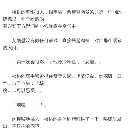
核桃的臀部很大，很丰满，两瓣臀肉紧紧并拢，中间的
缝隙里，那个粉嫩的
菊穴和下方湿润的小穴暴露在空气中。
艾朝壁没有做任何前戏，直接扶起肉棒，对准那个紧致
的入口。
「第一次会很疼。」他冷冷地说，「忍着。」
核桃的双手紧紧抓住货架边缘，指节泛白。她深吸一口
气，点了点头：「核
桃……可以忍受。」
「噗嗤——！！」
肉棒猛地插入。核桃的身体剧烈颤抖了一下，喉咙里发
出一声压抑的闷哼。