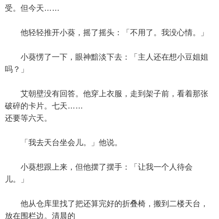
受。但今天……
他轻轻推开小葵，摇了摇头：「不用了。我没心情。」
小葵愣了一下，眼神黯淡下去：「主人还在想小豆姐姐
吗？」
艾朝壁没有回答。他穿上衣服，走到架子前，看着那张
破碎的卡片。七天……
还要等六天。
「我去天台坐会儿。」他说。
小葵想跟上来，但他摆了摆手：「让我一个人待会
儿。」
他从仓库里找了把还算完好的折叠椅，搬到二楼天台，
放在围栏边。清晨的