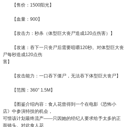
【售价：1500阳光】
【血量：900】
【攻击力：秒杀（体型巨大丧尸造成120点伤害）】
【攻速：吞下一只丧尸后需要咀嚼120秒。对体型巨大丧
尸每秒造成120点伤
害】
【攻击能力：一口吞下僵尸，无法吞下体型巨大丧尸】
【范围：360° 1.5M】
【图鉴介绍内容：食人花曾得到一个在电影《恐怖小
店》中参演特技的机会，
可惜该计划最终流产——只因她的经纪人要求给予太多的正
面镜头。对此食人花