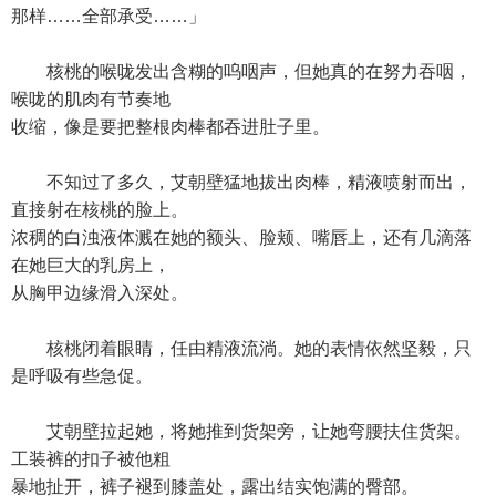
那样……全部承受……」
核桃的喉咙发出含糊的呜咽声，但她真的在努力吞咽，
喉咙的肌肉有节奏地
收缩，像是要把整根肉棒都吞进肚子里。
不知过了多久，艾朝壁猛地拔出肉棒，精液喷射而出，
直接射在核桃的脸上。
浓稠的白浊液体溅在她的额头、脸颊、嘴唇上，还有几滴落
在她巨大的乳房上，
从胸甲边缘滑入深处。
核桃闭着眼睛，任由精液流淌。她的表情依然坚毅，只
是呼吸有些急促。
艾朝壁拉起她，将她推到货架旁，让她弯腰扶住货架。
工装裤的扣子被他粗
暴地扯开，裤子褪到膝盖处，露出结实饱满的臀部。