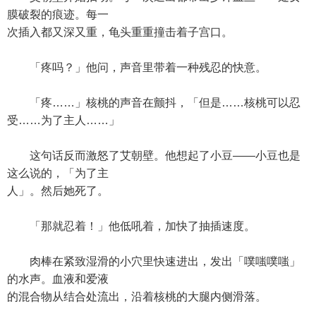
膜破裂的痕迹。每一
次插入都又深又重，龟头重重撞击着子宫口。
「疼吗？」他问，声音里带着一种残忍的快意。
「疼……」核桃的声音在颤抖，「但是……核桃可以忍
受……为了主人……」
这句话反而激怒了艾朝壁。他想起了小豆——小豆也是
这么说的，「为了主
人」。然后她死了。
「那就忍着！」他低吼着，加快了抽插速度。
肉棒在紧致湿滑的小穴里快速进出，发出「噗嗤噗嗤」
的水声。血液和爱液
的混合物从结合处流出，沿着核桃的大腿内侧滑落。