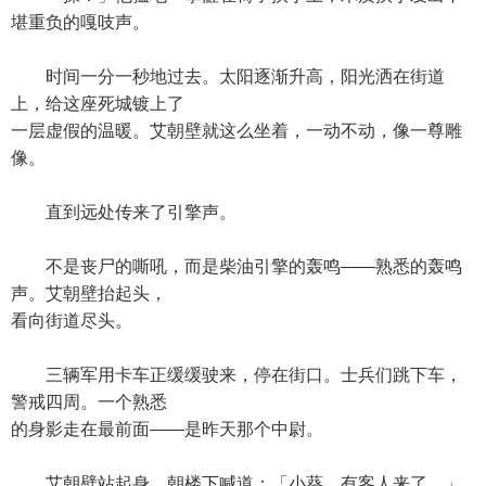
堪重负的嘎吱声。
时间一分一秒地过去。太阳逐渐升高，阳光洒在街道
上，给这座死城镀上了
一层虚假的温暖。艾朝壁就这么坐着，一动不动，像一尊雕
像。
直到远处传来了引擎声。
不是丧尸的嘶吼，而是柴油引擎的轰鸣——熟悉的轰鸣
声。艾朝壁抬起头，
看向街道尽头。
三辆军用卡车正缓缓驶来，停在街口。士兵们跳下车，
警戒四周。一个熟悉
的身影走在最前面——是昨天那个中尉。
艾朝壁站起身，朝楼下喊道：「小葵，有客人来了。」