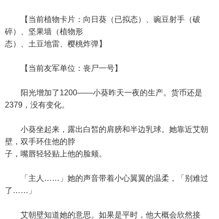
【当前植物卡片：向日葵（已拟态）、豌豆射手（破
碎）、坚果墙（植物形
态）、土豆地雷、樱桃炸弹】
【当前友军单位：丧尸一号】
阳光增加了1200——小葵昨天一夜的生产。货币还是
2379，没有变化。
小葵坐起来，露出白皙的肩膀和半边乳球。她靠近艾朝
壁，双手环住他的脖
子，嘴唇轻轻贴上他的脸颊。
「主人……」她的声音带着小心翼翼的温柔，「别难过
了……」
艾朝壁知道她的意思。如果是平时，他大概会欣然接