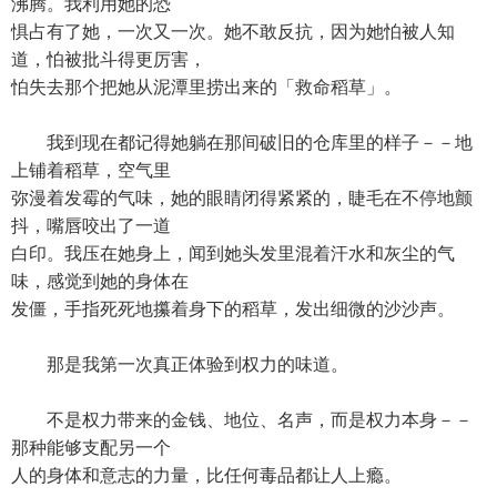
沸腾。我利用她的恐
惧占有了她，一次又一次。她不敢反抗，因为她怕被人知
道，怕被批斗得更厉害，
怕失去那个把她从泥潭里捞出来的「救命稻草」。
我到现在都记得她躺在那间破旧的仓库里的样子－－地
上铺着稻草，空气里
弥漫着发霉的气味，她的眼睛闭得紧紧的，睫毛在不停地颤
抖，嘴唇咬出了一道
白印。我压在她身上，闻到她头发里混着汗水和灰尘的气
味，感觉到她的身体在
发僵，手指死死地攥着身下的稻草，发出细微的沙沙声。
那是我第一次真正体验到权力的味道。
不是权力带来的金钱、地位、名声，而是权力本身－－
那种能够支配另一个
人的身体和意志的力量，比任何毒品都让人上瘾。