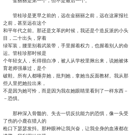
金丽丽是第一个，但不是最后一个。
管桂珍是更早之前的，远在金丽丽之前，远在这家报社
之前，甚至远在这个
和平年代之前。那还是文革的时候，我还是个造反派的小头
目，二十出头，穿着
绿军装，腰里别着武装带，手里握着权力，也握着别人的命
运。管桂珍那时候是
个年轻女人，长得很白净，被人从学校里揪出来，说她被体
育老师强暴过，是个
破鞋。所有人都唾弃她，批判她，拿她当反面教材。我从那
些人里把她拉出来，
不是因为她可怜，而是因为我在她眼睛里看到了一样东西－
－恐惧。
那种深入骨髓的、失去一切反抗能力的恐惧，像一头受
了伤的小鹿在猎人的
枪口下瑟瑟发抖。那种眼神让我兴奋，让我全身的血液都在