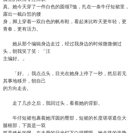
真。她今天穿了一件白色的圆领T恤，扎在一条牛仔短裙里，
露出一截白皙的腰
身，脚上穿着一双白色的帆布鞋，看起来比昨天更年轻，更
青春，更有活力。
她从那个编辑身边走过，经过我身边的时候微微侧过
头，朝我笑了笑：「汪
主编好。」
「好。」我点点头，目光在她身上停了一秒，然后若无
其事地移开，朝自己
的方向走去。
走了几步之后，我回过头，看着她的背影。
牛仔短裙包裹着她浑圆的臀部，短裙的长度堪堪遮住大
腿根部，下面是一双
笔直修长的腿，在走廊的日光灯下白得耀眼。她走路的姿势