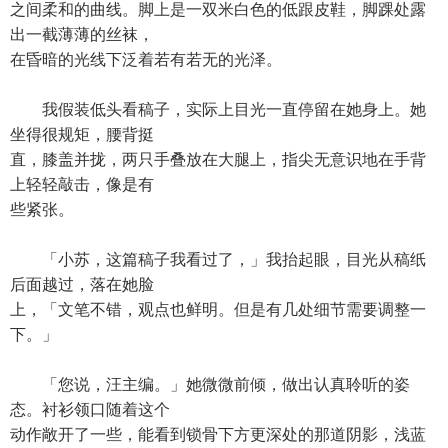
之间柔和的曲线。脚上是一双米白色的低跟皮鞋，脚踝处露
出一截薄薄的丝袜，
在昏暗的光线下泛着若有若无的光泽。
我假装低头看稿子，实际上目光一直停留在她身上。她
坐得很规矩，腰背挺
直，膝盖并拢，两只手叠放在大腿上，指尖无意识地在手背
上轻轻敲击，像是有
些紧张。
「小苏，这篇稿子我看过了，」我抬起眼，目光从稿纸
后面越过，落在她脸
上，「文笔不错，观点也鲜明。但是有几处细节需要调整一
下。」
「您说，汪主编。」她微微前倾，做出认真聆听的姿
态。衬衫领口随着这个
动作敞开了一些，能看到锁骨下方更深处的那道阴影，浅蓝