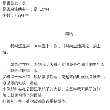
是否首发：是
是否AI辅助参与：是 (10%)
字数：7,294 字
猎物
我叫汪显声，今年五十一岁，《时尚生活周报》的主
编。
如果你在路上遇到我，大概会觉得我是个和善的中年人
－－戴金丝眼镜，头
发梳得一丝不苟，说话慢条斯理，笑起来的时候眼角堆着几
道温厚的皱纹，看起
来像那种会在公园里喂鸽子的大叔。这些年我习惯了这张
脸，就像习惯了穿西装
打领带，每一处褶皱都熨得妥帖得体。