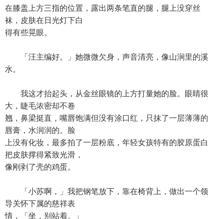
在膝盖上方三指的位置，露出两条笔直的腿，腿上没穿丝
袜，皮肤在日光灯下白
得有些晃眼。
「汪主编好。」她微微欠身，声音清亮，像山涧里的溪
水。
我这才抬起头，从金丝眼镜的上方打量她的脸。眼睛很
大，睫毛浓密却不卷
翘，鼻梁挺直，嘴唇饱满但没有涂口红，只抹了一层薄薄的
唇膏，水润润的。脸
上没有化妆，最多拍了一层粉底，年轻女孩特有的胶原蛋白
把皮肤撑得紧致光滑，
像刚剥了壳的鸡蛋。
「小苏啊，」我把钢笔放下，靠在椅背上，做出一个领
导关怀下属的慈祥表
情，「坐，别站着。」