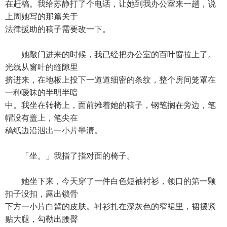
在赶稿。我给苏静打了个电话，让她到我办公室来一趟，说
上周她写的那篇关于
法律援助的稿子需要改一下。
她敲门进来的时候，我已经把办公室的百叶窗拉上了。
光线从窗叶的缝隙里
挤进来，在地板上投下一道道细密的条纹，整个房间笼罩在
一种暧昧的半明半暗
中。我坐在转椅上，面前摊着她的稿子，钢笔搁在旁边，笔
帽没有盖上，笔尖在
稿纸边沿洇出一小片墨渍。
「坐。」我指了指对面的椅子。
她坐下来，今天穿了一件白色短袖衬衫，领口的第一颗
扣子没扣，露出锁骨
下方一小片白皙的皮肤。衬衫扎在深灰色的窄裙里，裙摆紧
贴大腿，勾勒出腰臀