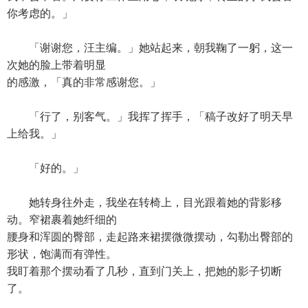
你考虑的。」
「谢谢您，汪主编。」她站起来，朝我鞠了一躬，这一
次她的脸上带着明显
的感激，「真的非常感谢您。」
「行了，别客气。」我挥了挥手，「稿子改好了明天早
上给我。」
「好的。」
她转身往外走，我坐在转椅上，目光跟着她的背影移
动。窄裙裹着她纤细的
腰身和浑圆的臀部，走起路来裙摆微微摆动，勾勒出臀部的
形状，饱满而有弹性。
我盯着那个摆动看了几秒，直到门关上，把她的影子切断
了。