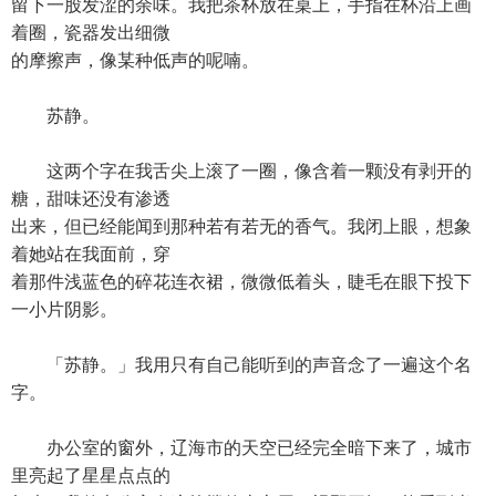
留下一股发涩的余味。我把茶杯放在桌上，手指在杯沿上画
着圈，瓷器发出细微
的摩擦声，像某种低声的呢喃。
苏静。
这两个字在我舌尖上滚了一圈，像含着一颗没有剥开的
糖，甜味还没有渗透
出来，但已经能闻到那种若有若无的香气。我闭上眼，想象
着她站在我面前，穿
着那件浅蓝色的碎花连衣裙，微微低着头，睫毛在眼下投下
一小片阴影。
「苏静。」我用只有自己能听到的声音念了一遍这个名
字。
办公室的窗外，辽海市的天空已经完全暗下来了，城市
里亮起了星星点点的