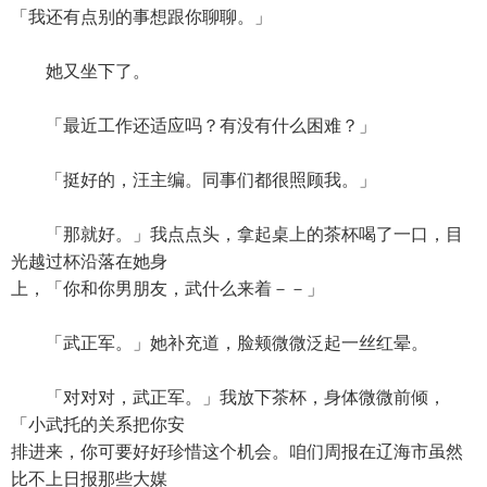
「我还有点别的事想跟你聊聊。」
她又坐下了。
「最近工作还适应吗？有没有什么困难？」
「挺好的，汪主编。同事们都很照顾我。」
「那就好。」我点点头，拿起桌上的茶杯喝了一口，目
光越过杯沿落在她身
上，「你和你男朋友，武什么来着－－」
「武正军。」她补充道，脸颊微微泛起一丝红晕。
「对对对，武正军。」我放下茶杯，身体微微前倾，
「小武托的关系把你安
排进来，你可要好好珍惜这个机会。咱们周报在辽海市虽然
比不上日报那些大媒